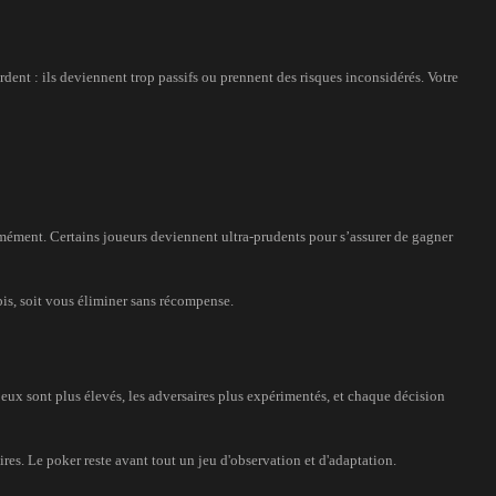
rdent : ils deviennent trop passifs ou prennent des
risques
inconsidérés. Votre
rmément. Certains joueurs deviennent ultra-prudents pour s’assurer de gagner
apis, soit vous éliminer sans récompense.
jeux sont plus élevés, les adversaires plus expérimentés, et chaque décision
ires. Le poker reste avant tout un
jeu
d'observation et d'adaptation.