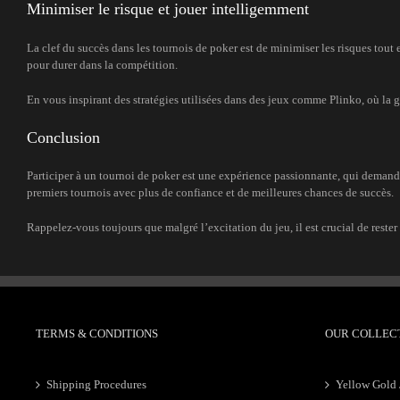
Minimiser le risque et jouer intelligemment
La clef du succès dans
les
tournois de poker est de minimiser les
risques
tout 
pour durer dans la compétition.
En vous inspirant des stratégies utilisées dans des
jeux
comme
Plinko
, où la 
Conclusion
Participer à un tournoi de poker est une expérience passionnante, qui demand
premiers tournois avec plus de confiance et de meilleures chances de succès.
Rappelez-vous toujours que malgré l’excitation du
jeu
, il est crucial de rest
TERMS & CONDITIONS
OUR COLLEC
Shipping Procedures
Yellow Gold 