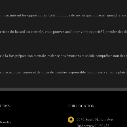
en maximisant les opportunités. Cela implique de savoir quand passer, quand relance
gestion du hasard est centrale, vous pouvez améliorer votre capacité à prendre des d
e à la fois préparation mentale, maîtrise des émotions et solide compréhension de
er conscient des
risques
et de jouer de manière responsable pour préserver votre plaisi
TIONS
OUR LOCATION:
9070 South Harlem Ave
Jewelry
Bridgeview IL 60455