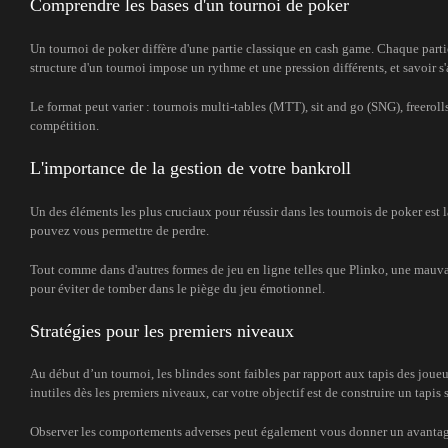
Comprendre les bases d'un tournoi de poker
Un tournoi de poker diffère d'une partie classique en cash game. Chaque partici
structure d'un tournoi impose un rythme et une pression différents, et savoir s'
Le format peut varier : tournois multi-tables (MTT), sit and go (SNG), freero
compétition.
L'importance de la gestion de votre bankroll
Un des éléments les plus cruciaux pour réussir dans
les
tournois de poker est l
pouvez vous permettre de perdre.
Tout comme dans d'autres formes de
jeu
en ligne telles que
Plinko
, une mauva
pour éviter de tomber dans le piège du jeu émotionnel.
Stratégies pour les premiers niveaux
Au début d’un tournoi, les blindes sont faibles par rapport aux tapis des joue
inutiles dès les premiers niveaux, car votre objectif est de construire un tapis 
Observer
les
comportements adverses peut également vous donner un avantage c