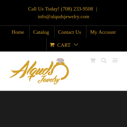
Call Us Today! (708) 233-9508
|
info@alqudsjewelry.com
Home
Catalog
Contact Us
My Account
CART